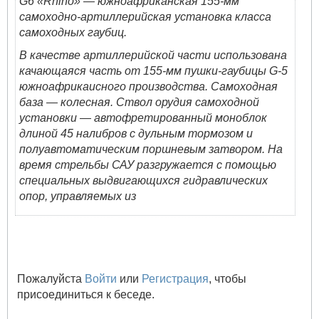
G6 «Rhino» — южноафриканская 155-мм
самоходно-артиллерийская установка класса
самоходных гаубиц.
В качестве артиллерийской части использована
качающаяся часть от 155-мм пушки-гаубицы G-5
южноафрикаисного производства. Самоходная
база — колесная. Ствол орудия самоходной
установки — автофретированный моноблок
длиной 45 налибров с дульным тормозом и
полуавтоматическим поршневым затвором. На
время стрельбы САУ разгружается с помощью
специальных выдвигающихся гидравлических
опор, управляемых из
Пожалуйста
Войти
или
Регистрация
, чтобы
присоединиться к беседе.