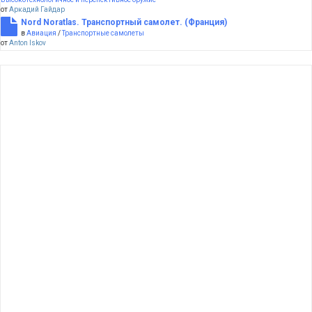
от
Аркадий Гайдар
Nord Noratlas. Транспортный самолет. (Франция)
в
Авиация
/
Транспортные самолеты
от
Anton Iskov