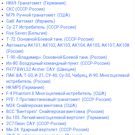
HK69. Гранатомет. (Германия)
СКС (СССР-Россия)
M79. Ручной гранатомет. (США)
Galil. Автомат. (Израиль)
Су-27. Истребитель. (СССР-Россия)
Five Seven (Бельгия)
Т-72. Основной Боевой танк. (СССР-Россия)
Автоматы АК101, АК102, АК103, АК104, АК105, АК107, АК108.
(Россия)
Т-90 «Владимир». Основной Боевой танк. (Россия)
Ил-80. Воздушный командный пункт. (СССР-Россия)
FH77 BW L52 Archer. САУ. (Швеция)
ПАК ФА, Т-50, И-21, СУ-40, Су-50, Чабрец, И-90. Многоцелевой
истребитель. (Россия)
HK MP5 (Германия)
F-4 Phantom II. Многоцелевой истребитель. (США)
РПГ-7. Противотанковый гранатомет. (СССР-Россия)
M24. Снайперская винтовка. (США)
ВСС "Винторез". Снайперская винтовка. (Россия)
Bo.105. Легкий многоцелевой вертолет. (Германия)
2С7 Пион. САУ. (СССР-Россия)
Ми-24. Ударный вертолет. (СССР-Россия)