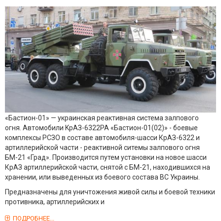
«Бастион-01» — украинская реактивная система залпового
огня. Автомобили KрАЗ-6322РА «Бастион-01(02)» - боевые
комплексы РСЗО в составе автомобиля-шасси КрАЗ-6322 и
артиллерийской части - реактивной ситемы залпового огня
БМ-21 «Град». Производится путем установки на новое шасси
КрАЗ артиллерийской части, снятой с БМ-21, находившихся на
хранении, или выведенных из боевого состава ВС Украины.
Предназначены для уничтожения живой силы и боевой техники
противника, артиллерийских и
ПОДРОБНЕЕ...