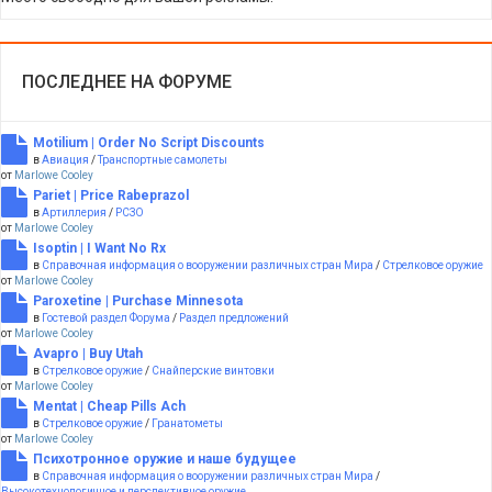
ПОСЛЕДНЕЕ НА ФОРУМЕ
Motilium | Order No Script Discounts
в
Авиация
/
Транспортные самолеты
от
Marlowe Cooley
Pariet | Price Rabeprazol
в
Артиллерия
/
РСЗО
от
Marlowe Cooley
Isoptin | I Want No Rx
в
Справочная информация о вооружении различных стран Мира
/
Стрелковое оружие
от
Marlowe Cooley
Paroxetine | Purchase Minnesota
в
Гостевой раздел Форума
/
Раздел предложений
от
Marlowe Cooley
Avapro | Buy Utah
в
Стрелковое оружие
/
Снайперские винтовки
от
Marlowe Cooley
Mentat | Cheap Pills Ach
в
Стрелковое оружие
/
Гранатометы
от
Marlowe Cooley
Психотронное оружие и наше будущее
в
Справочная информация о вооружении различных стран Мира
/
Высокотехнологичное и перспективное оружие