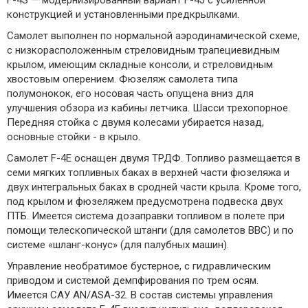
конструкцией и установленными предкрылками.
Самолет выполнен по нормальной аэродинамической схеме,
с низкорасположенным стреловидным трапециевидным
крылом, имеющим складные консоли, и стреловидным
хвостовым оперением. Фюзеляж самолета типа
полумонокок, его носовая часть опущена вниз для
улучшения обзора из кабины летчика. Шасси трехопорное.
Передняя стойка с двумя колесами убирается назад,
основные стойки - в крыло.
Самолет F-4E оснащен двумя ТРДФ. Топливо размещается в
семи мягких топливных баках в верхней части фюзеляжа и
двух интегральных баках в сродней части крыла. Кроме того,
под крылом и фюзеляжем предусмотрена подвеска двух
ПТБ. Имеется система дозаправки топливом в полете при
помощи телескопической штанги (для самолетов ВВС) и по
системе «шланг-конус» (для палубных машин).
Управление необратимое бустерное, с гидравлическим
приводом и системой демпфирования по трем осям.
Имеется САУ AN/ASA-32. В состав системы управления