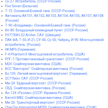
Су-27. Истребитель. (СССР-Россия)
Five Seven (Бельгия)
Т-72. Основной Боевой танк. (СССР-Россия)
Автоматы АК101, АК102, АК103, АК104, АК105, АК107, АК108.
(Россия)
Т-90 «Владимир». Основной Боевой танк. (Россия)
Ил-80. Воздушный командный пункт. (СССР-Россия)
FH77 BW L52 Archer. САУ. (Швеция)
ПАК ФА, Т-50, И-21, СУ-40, Су-50, Чабрец, И-90. Многоцелевой
истребитель. (Россия)
HK MP5 (Германия)
F-4 Phantom II. Многоцелевой истребитель. (США)
РПГ-7. Противотанковый гранатомет. (СССР-Россия)
M24. Снайперская винтовка. (США)
ВСС "Винторез". Снайперская винтовка. (Россия)
Bo.105. Легкий многоцелевой вертолет. (Германия)
2С7 Пион. САУ. (СССР-Россия)
Ми-24. Ударный вертолет. (СССР-Россия)
СВД. Снайперская винтовка. (Россия)
Ан-124 «Руслан» (СССР-Украина-Россия)
Barrett M82. Снайперская винтовка. (США)
Ми-26. Транспортный вертолет. (СССР-Россия)
CheyTac Intervention M200. Снайперская винтовка. (США)