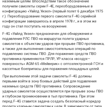
наземным целям. Впоследствии такое обозначение
получили самолеты серии F-4E, переоборудованные в
конфигурацию «Уайлд Уизел» (первый полет 6 декабря 1975
г.). Переоборудование первого самолета F-4G серийной
конфигурации завершилось в апреле 1978 г., и в этом же
году он стал поступать на вооружение.
F-4G «Уайлд Уизел» предназначен для обнаружения и
подавления РЛС ПВО на маршрутах полета ударных
самолетов к объектам ударов при прорыве ПВО противника,
а также для выполнения самостоятельных операций по
подавлению системы ПВО. Для поражения средств ПВО
противника применяются ПРЛР, УР класса «воздух—
поверхность» AGM-65 «Мейверик» с оптоэлектронной ГСН и
кассетные боеприпасы для поражения площадных целей.
При выполнении этой задачи самолеты F-4G должны
первыми войти в зону боевых действий для подавления
наземных средств ПВО противника. Сопровождение
ударных самолетов осуществляется при прорыве зоны ПВО
и глубоком проникновении в тыл противника. При этом
перед F-4G ставится задача создать безопасный коридор
пролета ударным самолетам к цели. В зависимости от типа