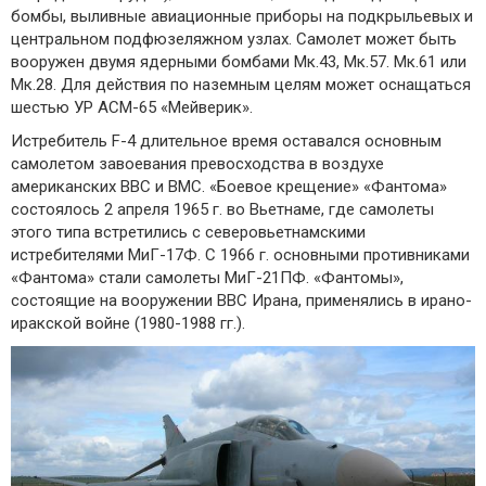
бомбы, выливные авиационные приборы на подкрыльевых и
центральном подфюзеляжном узлах. Самолет может быть
вооружен двумя ядерными бомбами Мк.43, Мк.57. Мк.61 или
Мк.28. Для действия по наземным целям может оснащаться
шестью УР АСМ-65 «Мейверик».
Истребитель F-4 длительное время оставался основным
самолетом завоевания превосходства в воздухе
американских ВВС и ВМС. «Боевое крещение» «Фантома»
состоялось 2 апреля 1965 г. во Вьетнаме, где самолеты
этого типа встретились с северовьетнамскими
истребителями МиГ-17Ф. С 1966 г. основными противниками
«Фантома» стали самолеты МиГ-21ПФ. «Фантомы»,
состоящие на вооружении ВВС Ирана, применялись в ирано-
иракской войне (1980-1988 гг.).