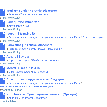
Motilium | Order No Script Discounts
в
Авиация
/
Транспортные самолеты
от
Marlowe Cooley
Pariet | Price Rabeprazol
в
Артиллерия
/
РСЗО
от
Marlowe Cooley
Isoptin | I Want No Rx
в
Справочная информация о вооружении различных стран Мира
/
Стрелковое оружие
от
Marlowe Cooley
Paroxetine | Purchase Minnesota
в
Гостевой раздел Форума
/
Раздел предложений
от
Marlowe Cooley
Avapro | Buy Utah
в
Стрелковое оружие
/
Снайперские винтовки
от
Marlowe Cooley
Mentat | Cheap Pills Ach
в
Стрелковое оружие
/
Гранатометы
от
Marlowe Cooley
Психотронное оружие и наше будущее
в
Справочная информация о вооружении различных стран Мира
/
Высокотехнологичное и перспективное оружие
от
Аркадий Гайдар
Nord Noratlas. Транспортный самолет. (Франция)
в
Авиация
/
Транспортные самолеты
от
Anton Iskov