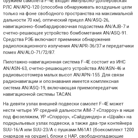
оружием самолета F-4E входит импульсно-доплеровская
РЛС AN/APQ-120 (способна обнаруживать воздушные цели
только на фоне свободного пространства на максимальной
дальности 70 км), оптический прицел AN/ASQ-26,
навигационно-бомбардировочная подсистема AN/AJB-7 и
счетно-решающее устройство бомбометания AN/ASQ-91.
Средства РЭБ включают приемники обнаружения
радиолокационного излучения AN/APR-36/37 и передатчики
помех AN/ALO-71/72/87.
Пилотажно-навигационная система F-4E состоит из ИНС
AN/ASN-63, счетно-решающего устройства AN/ASN-46 и
радиовысотомера малых высот AN/APN-155. Для связи
радионавигации и опознавания имеется комплексная
система AN/ASQ-19, включающая приемопередатчик
навигационной системы TACAN.
На девяти узлах внешней подвески самолет F-4E может
нести четыре УР средней дальности AIM-7 «Спэрроу» в нише
под фюзеляжем, УР «Спэрроу», «Сайдуиндер» и «Шрайк» на
подкрыльевых узлах подвески, а также два-три контейнера
SUU-16/A или SUU-23/A с пушками М61А1 (боекомплект 1200
снарядов на орудие), блоки с НАР, свободнопадающие