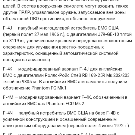
целей. В состав вооружения самолета могут входить также
другие ПРЛР, управляемое оружие, запускаемое вне зоны
объектовой ПВО противника, и обычное вооружение.
F-4J — палубный многоцелевой истребитель ВМС США
(первый полет 27 мая 1966 г.), с двигателями J79-GE-10 тягой
по 8119 кг, увеличенным крылом и переделанным хвостовым
оперением для улучшения взлетно-посадочных
характеристик, оснащенный автоматической системой
посадки на авианосец.
F-4K — модифицированный вариант F-4J для английских
ВМС с двигателями Роллс-Ройс Спей RB.168-25R Мк.202/203
тягой по 9305 кг. В английских ВМС эти самолеты получили
обозначение Phantom FG Mk.1.
F-4M — модернизированный вариант F-4K, обозначенный в
английских ВМС как Phantom FGR Mk.2.
F-4N — палубный истребитель ВМС США на базе F-4B с
усиленной конструкцией и оснащенный современным
электронным оборудованием (первый полет 4 июня 1972 г.).
F-4S — модернизированный вариант F-4J с усиленной