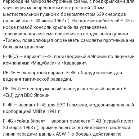
перехода на микроэлектронные схемы, с предкрылками для
улучшения маневренности и встроенной 20-мм
шестиствольной пушкой с боекомплектом 639 снарядов
(первый полет 30 июня 1967 г.). На ряде истребителей F-4E в
носке правой консоли крыла была установлена
телевизионная система слежения за воздушными целями
«Тисео», позволяющая опознавать самолеты противника на
большом удалении.
F-4E(J) — вариант F-4E, производимый в Японии по лицензии
компаниями «Мицубиси» и «Кавасаки».
RF-4E — экспортный вариант F-4E, оборудованный для
ведения тактической разведки.
RF-4E(J) — невооруженный разведывательный вариант F-
4E(J) для ВВС Японии.
F-4F — вариант F-4E для ВВС Германии, модернизированный
корпорацией МВВ в 1991 г.
F-4G «Уайлд Уизел» — вариант самолета F-4B (первый полет
20 марта 1963 г.), применявшегося во Вьетнаме с системой
линии передачи данных ASW-1 о боевых действиях по