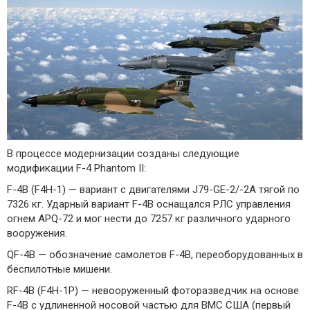
В процессе модернизации созданы следующие
модификации F-4 Phantom II:
F-4B (F4H-1) — вариант с двигателями J79-GE-2/-2А тягой по
7326 кг. Ударный вариант F-4B оснащался РЛС управления
огнем APQ-72 и мог нести до 7257 кг различного ударного
вооружения.
QF-4B — обозначение самолетов F-4B, переоборудованных в
беспилотные мишени.
RF-4B (F4H-1Р) — невооруженный фоторазведчик на основе
F-4B с удлиненной носовой частью для ВМС США (первый