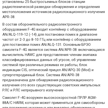
установлены 25 быстросъемных блоков станции
радиотехнической разведки-обнаружения и определения
местоположения источников радиолокационного излучения
APR-38.
В состав оборонительного радиоэлектронного
оборудования F-4G входит контейнер с оборудованием
AN/ALQ-119-12 (-14) для постановки помех в диапазоне
частот от 2-3 до 8-10 ГГц или контейнер с оборудованием
для постановки помех AN/ALQ-131. Основным БРЭО
самолета F-4G является система AN/APR-38. включающаяся
вычислитель HAWC для представления членам экипажа
классифицированных данных об угрозе, об управлении
системой при различных режимах ее работы, блок
индикации CIS, оптический прицел AN/APQ-30 (Mod) и
супергетеродинный блок. Система AN/APR-38
предназначена для обнаружения радиолокационного
излучения ото всех существующих советских импульсных
РЛС и РЛС непрерывного излучения.
Самолет F-4G вооружен высокоскоростной ПРЛР AGM-
88A/C HARM, которая может применяться для самообороны
или поражения указанных или внезапно обнаруженных