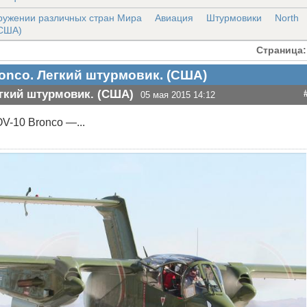
ружении различных стран Мира
Авиация
Штурмовики
North
(США)
Страница:
ronco. Легкий штурмовик. (США)
егкий штурмовик. (США)
05 мая 2015 14:12
OV-10 Bronco —...