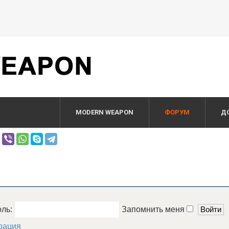
MODERN WEAPON
ФОРУМ
Д
оль:
Запомнить меня
рация