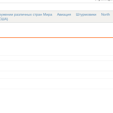
ружении различных стран Мира
Авиация
Штурмовики
North
(США)