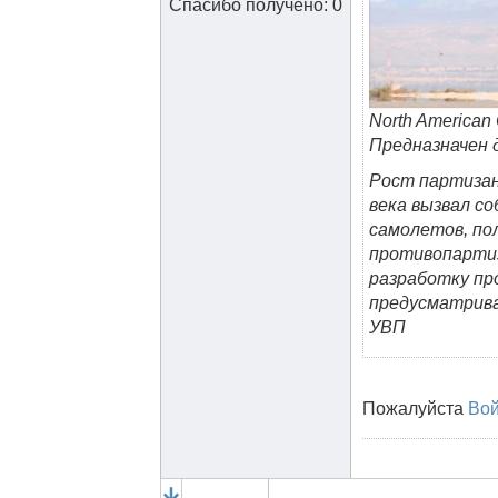
Спасибо получено: 0
North America
Предназначен 
Рост партизан
века вызвал с
самолетов, пол
противопартиз
разработку пр
предусматрива
УВП
Пожалуйста
Во