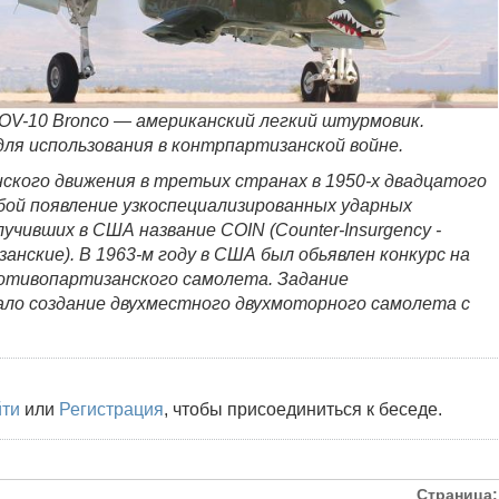
n OV-10 Bronco — американский легкий штурмовик.
для использования в контрпартизанской войне.
ского движения в третьих странах в 1950-х двадцатого
обой появление узкоспециализированных ударных
учивших в США название COIN (Counter-Insurgency -
анские). В 1963-м году в США был обьявлен конкурс на
отивопартизанского самолета. Задание
ло создание двухместного двухмоторного самолета с
йти
или
Регистрация
, чтобы присоединиться к беседе.
Страница: