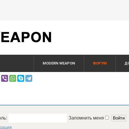
MODERN WEAPON
ФОРУМ
Д
оль:
Запомнить меня
рация