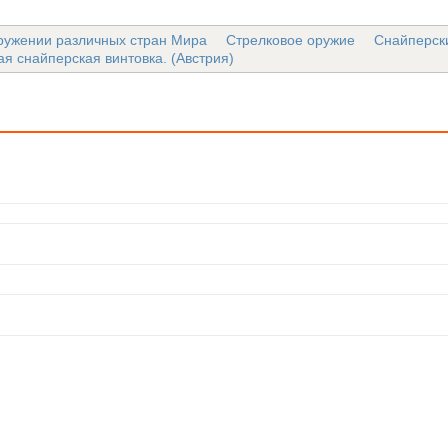
ружении различных стран Мира
Стрелковое оружие
Снайперск
ая снайперская винтовка. (Австрия)