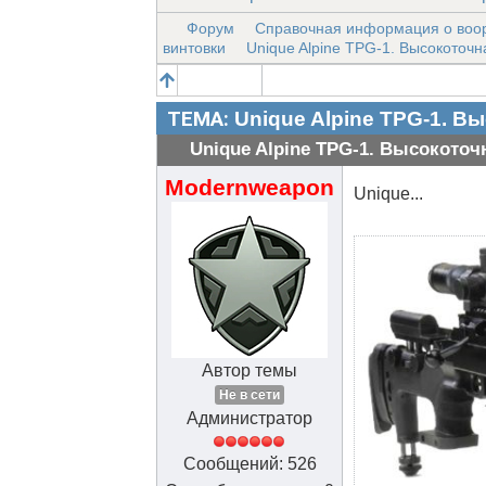
Форум
Справочная информация о воо
винтовки
Unique Alpine TPG-1. Высокоточн
ТЕМА:
Unique Alpine TPG-1. В
Unique Alpine TPG-1. Высокоточ
Modernweapon
Unique...
Автор темы
Не в сети
Администратор
Сообщений: 526