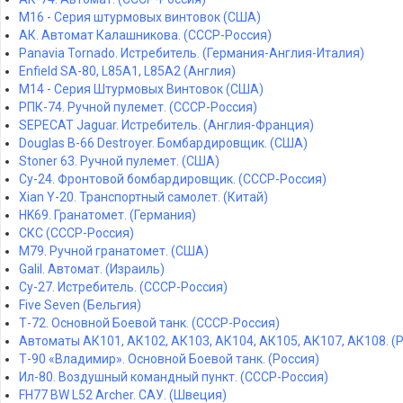
M16 - Серия штурмовых винтовок (США)
АК. Автомат Калашникова. (СССР-Россия)
Panavia Tornado. Истребитель. (Германия-Англия-Италия)
Enfield SA-80, L85A1, L85A2 (Англия)
M14 - Серия Штурмовых Винтовок (США)
РПК-74. Ручной пулемет. (СССР-Россия)
SEPECAT Jaguar. Истребитель. (Англия-Франция)
Douglas B-66 Destroyer. Бомбардировщик. (США)
Stoner 63. Ручной пулемет. (США)
Су-24. Фронтовой бомбардировщик. (СССР-Россия)
Xian Y-20. Транспортный самолет. (Китай)
HK69. Гранатомет. (Германия)
СКС (СССР-Россия)
M79. Ручной гранатомет. (США)
Galil. Автомат. (Израиль)
Су-27. Истребитель. (СССР-Россия)
Five Seven (Бельгия)
Т-72. Основной Боевой танк. (СССР-Россия)
Автоматы АК101, АК102, АК103, АК104, АК105, АК107, АК108. (
Т-90 «Владимир». Основной Боевой танк. (Россия)
Ил-80. Воздушный командный пункт. (СССР-Россия)
FH77 BW L52 Archer. САУ. (Швеция)