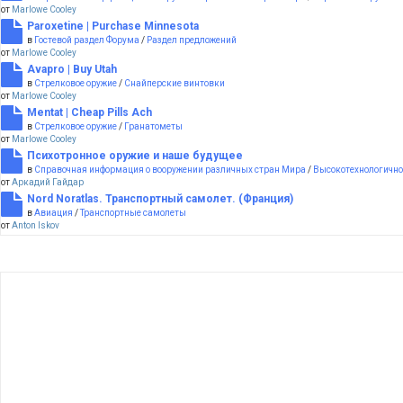
от
Marlowe Cooley
Paroxetine | Purchase Minnesota
в
Гостевой раздел Форума
/
Раздел предложений
от
Marlowe Cooley
Avapro | Buy Utah
в
Стрелковое оружие
/
Снайперские винтовки
от
Marlowe Cooley
Mentat | Cheap Pills Ach
в
Стрелковое оружие
/
Гранатометы
от
Marlowe Cooley
Психотронное оружие и наше будущее
в
Справочная информация о вооружении различных стран Мира
/
Высокотехнологично
от
Аркадий Гайдар
Nord Noratlas. Транспортный самолет. (Франция)
в
Авиация
/
Транспортные самолеты
от
Anton Iskov