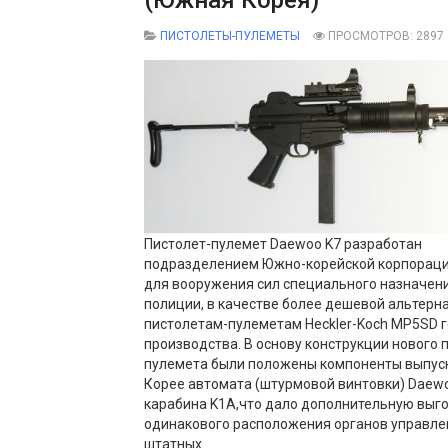
(Южная Корея)
ПИСТОЛЕТЫ-ПУЛЕМЕТЫ
ПРОСМОТРОВ: 2897
Пистолет-пулемет Daewoo K7 разработан
подразделением Южно-корейской корпорац
для вооружения сил специального назначен
полиции, в качестве более дешевой альтерн
пистолетам-пулеметам Heckler-Koch MP5SD 
производства. В основу конструкции нового 
пулемета были положены компоненты выпус
Корее автомата (штурмовой винтовки) Daewo
карабина K1A,что дало дополнительную выго
одинакового расположения органов управле
штатных