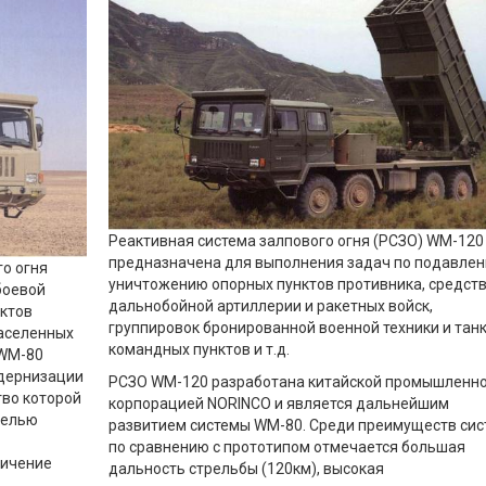
Реактивная система залпового огня (РСЗО) WM-120
предназначена для выполнения задач по подавлен
го огня
уничтожению опорных пунктов противника, средст
боевой
дальнобойной артиллерии и ракетных войск,
нктов
группировок бронированной военной техники и танк
населенных
командных пунктов и т.д.
 WM-80
одернизации
РСЗО WM-120 разработана китайской промышленн
тво которой
корпорацией NORINCO и является дальнейшим
Целью
развитием системы WM-80. Среди преимуществ си
по сравнению с прототипом отмечается большая
личение
дальность стрельбы (120км), высокая