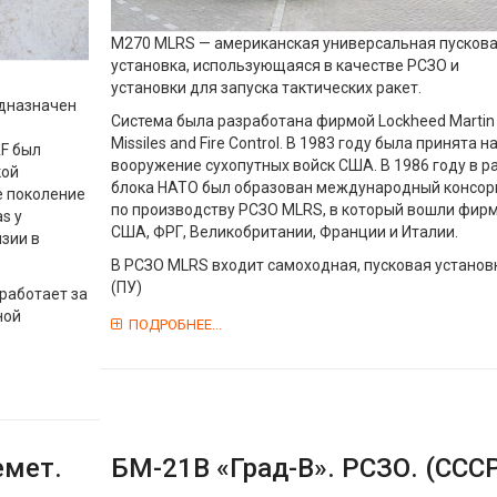
M270 MLRS — американская универсальная пусков
установка, использующаяся в качестве РСЗО и
установки для запуска тактических ракет.
едназначен
Система была разработана фирмой Lockheed Martin
Missiles and Fire Control. В 1983 году была принята н
F был
вооружение сухопутных войск США. В 1986 году в р
кой
блока НАТО был образован международный консо
е поколение
по производству РСЗО MLRS, в который вошли фир
s y
США, ФРГ, Великобритании, Франции и Италии.
нзии в
В РСЗО MLRS входит самоходная, пусковая установ
(ПУ)
работает за
ной
ПОДРОБНЕЕ...
емет.
БМ-21В «Град-В». РСЗО. (ССС