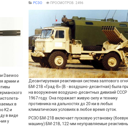
РСЗО
ПРОСМОТРОВ: 2496
ии Daewoo
Десантируемая реактивная система залпового огн
ия армии и
БМ-21В «Град-В» (В - воздушно-десантная) была пр
ативы
на вооружение воздушно-десантных дивизий СССР
германского
1967 году. Она поражает живую силу и технику
пистолета-
противника на дальностях до 20 км в любых
каемых в
климатических условиях в любое время суток.
o K2 и
ду в виде
РСЗО БМ-21В включает пусковую установку (боеву
ния у
машину) БМ-21В, 122-мм неуправляемые реактивн