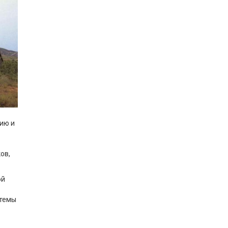
ию и
в
ов,
ой
стемы