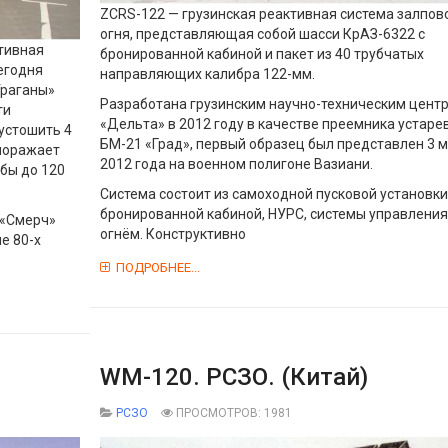
ZCRS-122 — грузинская реактивная система залпов
огня, представляющая собой шасси КрАЗ-6322 с
ктивная
бронированной кабиной и пакет из 40 трубчатых
сегодня
направляющих калибра 122-мм.
Ураганы»
Разработана грузинским научно-техническим цент
ти
«Дельта» в 2012 году в качестве преемника устар
пустошить 4
БМ-21 «Град», первый образец был представлен 3 
 поражает
2012 года на военном полигоне Вазиани.
ьбы до 120
Система состоит из самоходной пусковой установки
бронированной кабиной, НУРС, системы управления
 «Смерч»
огнём. Конструктивно
ле 80-х
ПОДРОБНЕЕ...
WM-120. РСЗО. (Китай)
РСЗО
ПРОСМОТРОВ: 1981