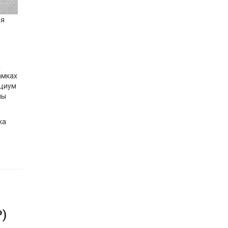
ая
а
амках
рциум
мы
ка
Р)