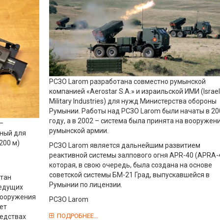
РСЗО Larom разработана совместно румынской
компанией «Aerostar S.A.» и израильской ИМИ (Israel
Military Industries) для нужд Министерства обороны
Румынии. Работы над РСЗО Larom были начаты в 20
году, а в 2002 – система была принята на вооружен
 —
румынской армии.
нный для
200 м)
РСЗО Larom является дальнейшим развитием
реактивной системы залпового огня APR-40 (APRA-4
которая, в свою очередь, была создана на основе
советской системы БМ-21 Град, выпускавшейся в
отан
Румынии по лицензии.
ведущих
вооружения
РСЗО Larom
ет
ПОДРОБНЕЕ...
редствах