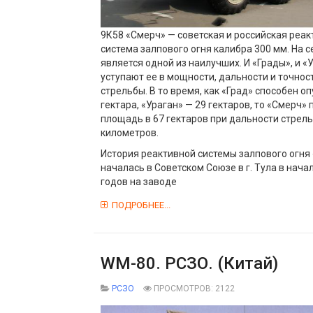
9К58 «Смерч» — советская и российская реа
система залпового огня калибра 300 мм. На 
является одной из наилучших. И «Грады», и «
уступают ее в мощности, дальности и точнос
стрельбы. В то время, как «Град» способен о
гектара, «Ураган» — 29 гектаров, то «Смерч»
площадь в 67 гектаров при дальности стрел
километров.
История реактивной системы залпового огня
началась в Советском Союзе в г. Тула в нача
годов на заводе
ПОДРОБНЕЕ...
WM-80. РСЗО. (Китай)
РСЗО
ПРОСМОТРОВ: 2122