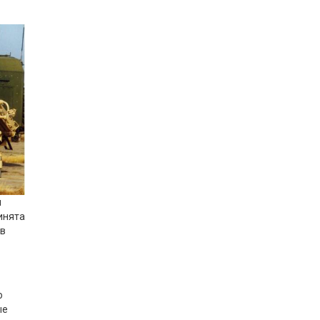
я
инята
 в
ю
ые