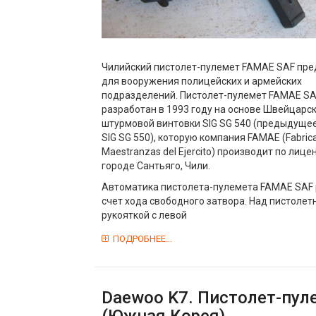
Чилийский пистолет-пулемет FAMAE SAF пр
для вооружения полицейских и армейских
подразделений. Пистолет-пулемет FAMAE SA
разработан в 1993 году на основе Швейцарс
штурмовой винтовки SIG SG 540 (предыдуще
SIG SG 550), которую компания FAMAE (Fabrica
Maestranzas del Ejercito) производит по лице
городе Сантьяго, Чили.
Автоматика пистолета-пулемета FAMAE SAF 
счет хода свободного затвора. Над пистолет
рукояткой с левой
ПОДРОБНЕЕ...
Daewoo K7. Пистолет-пул