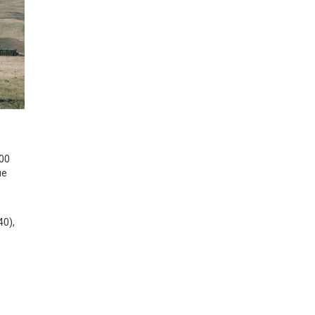
00
ие
0),