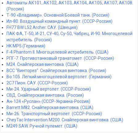
Автоматы АК101, АК102, АК103, АК104, АК105, АК107, АК108.
(Россия)
Т-90 «Владимир». Основной Боевой танк. (Россия)
Ил-80. Воздушный командный пункт. (СССР-Россия)
FH77 BW L52 Archer. САУ. (Швеция)
ПАК ФА, Т-50, И-21, СУ-40, Су-50, Чабрец, И-90. Многоцелевой
истребитель. (Россия)
HK MP5 (Германия)
F-4 Phantom II. Многоцелевой истребитель. (США)
РПГ-7. Противотанковый гранатомет. (СССР-Россия)
M24. Снайперская винтовка. (США)
ВСС "Винторез". Снайперская винтовка. (Россия)
Bo.105. Легкий многоцелевой вертолет. (Германия)
2С7 Пион. САУ. (СССР-Россия)
Ми-24. Ударный вертолет. (СССР-Россия)
СВД. Снайперская винтовка. (Россия)
Ан-124 «Руслан» (СССР-Украина-Россия)
Barrett M82. Снайперская винтовка. (США)
Ми-26. Транспортный вертолет. (СССР-Россия)
CheyTac Intervention M200. Снайперская винтовка. (США)
M249 SAW. Ручной пулемет. (США)