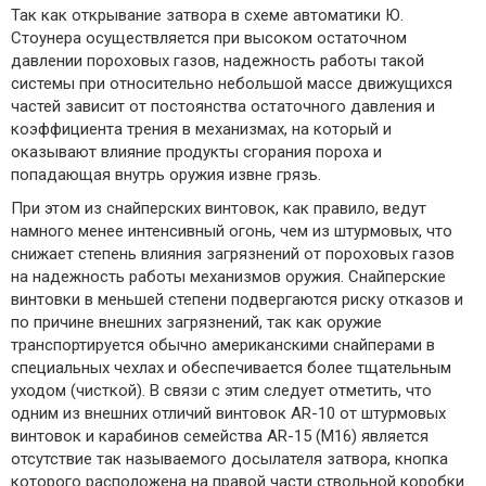
Так как открывание затвора в схеме автоматики Ю.
Стоунера осуществляется при высоком остаточном
давлении пороховых газов, надежность работы такой
системы при относительно небольшой массе движущихся
частей зависит от постоянства остаточного давления и
коэффициента трения в механизмах, на который и
оказывают влияние продукты сгорания пороха и
попадающая внутрь оружия извне грязь.
При этом из снайперских винтовок, как правило, ведут
намного менее интенсивный огонь, чем из штурмовых, что
снижает степень влияния загрязнений от пороховых газов
на надежность работы механизмов оружия. Снайперские
винтовки в меньшей степени подвергаются риску отказов и
по причине внешних загрязнений, так как оружие
транспортируется обычно американскими снайперами в
специальных чехлах и обеспечивается более тщательным
уходом (чисткой). В связи с этим следует отметить, что
одним из внешних отличий винтовок AR-10 от штурмовых
винтовок и карабинов семейства AR-15 (М16) является
отсутствие так называемого досылателя затвора, кнопка
которого расположена на правой части ствольной коробки