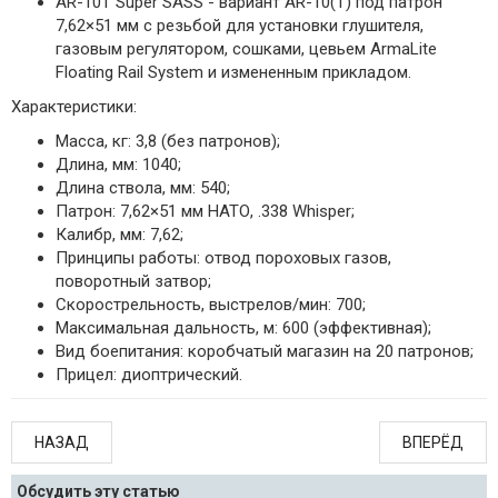
AR-10T Super SASS - вариант AR-10(T) под патрон
7,62×51 мм с резьбой для установки глушителя,
газовым регулятором, сошками, цевьем ArmaLite
Floating Rail System и измененным прикладом.
Характеристики:
Масса, кг: 3,8 (без патронов);
Длина, мм: 1040;
Длина ствола, мм: 540;
Патрон: 7,62×51 мм НАТО, .338 Whisper;
Калибр, мм: 7,62;
Принципы работы: отвод пороховых газов,
поворотный затвор;
Скорострельность, выстрелов/мин: 700;
Максимальная дальность, м: 600 (эффективная);
Вид боепитания: коробчатый магазин на 20 патронов;
Прицел: диоптрический.
НАЗАД
ВПЕРЁД
Обсудить эту статью