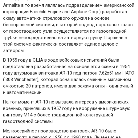
Armalite в то время являлась подразделением американской
корпорации Fairchild Engine and Airplane Corp.) разработал
схему автоматики стрелкового оружия на основе
беспоршневой системы, в которой подвод пороховых газов
от газоотводного узла осуществляется по газоотводной
трубке непосредственно на затворную группу. Поршень в
этой системе фактически составляет единое целое с
затвором.
В 1955 году в США в ходе войсковых испытаний была
представлена разработанная на основе этой схемы в 1954
году штурмовая винтовка AR-10 под патрон 7.62х51 мм НАТО
(.308 Winchester), которая оснащалась сменным магазином
емкостью 20 патронов, имела два режима огня - одиночный
и автоматический.
На тот момент AR-10 не вызвала интереса у американских
военных, принявших в 1957 году на вооружение штурмовую
винтовку М14 с более традиционной конструкцией
газоотводной системы.
Мелкосерийное производство винтовок AR-10 было
развернуто в период с 1956 до 1960 года. Лицензия на