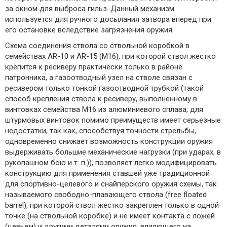
за окном для выброса гильз. Данный механизм
используется для ручного досылания затвора вперед при
его остановке вследствие загрязнения оружия.
Схема соединения ствола со ствольной коробкой в
семействах AR-10 и AR-15 (M16), при которой ствол жестко
крепится к ресиверу практически только в районе
патронника, а газоотводный узел на стволе связан с
ресивером только тонкой газоотводной трубкой (такой
способ крепления ствола к ресиверу, выполненному в
винтовках семейства M16 из алюминиевого сплава, для
штурмовых винтовок помимо преимуществ имеет серьезные
недостатки, так как, способствуя точности стрельбы,
одновременно снижает возможность конструкции оружия
выдерживать большие механические нагрузки (при ударах, в
рукопашном бою и т. п.)), позволяет легко модифицировать
конструкцию для применения ставшей уже традиционной
для спортивно-целевого и снайперского оружия схемы, так
называемого свободно-плавающего ствола (free floated
barrel), при которой ствол жестко закреплен только в одной
точке (на ствольной коробке) и не имеет контакта с ложей
(цевьем) и другими деталями оружия, влияющего на