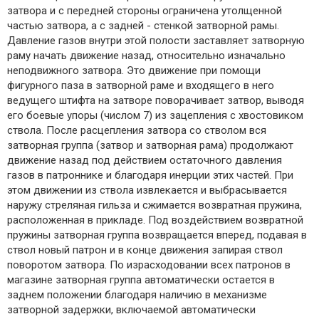
затвора и с передней стороны ограничена утолщенной
частью затвора, а с задней - стенкой затворной рамы.
Давление газов внутри этой полости заставляет затворную
раму начать движение назад, относительно изначально
неподвижного затвора. Это движение при помощи
фигурного паза в затворной раме и входящего в него
ведущего штифта на затворе поворачивает затвор, выводя
его боевые упоры (числом 7) из зацепления с хвостовиком
ствола. После расцепления затвора со стволом вся
затворная группа (затвор и затворная рама) продолжают
движение назад под действием остаточного давления
газов в патроннике и благодаря инерции этих частей. При
этом движении из ствола извлекается и выбрасывается
наружу стреляная гильза и сжимается возвратная пружина,
расположенная в прикладе. Под воздействием возвратной
пружины затворная группа возвращается вперед, подавая в
ствол новый патрон и в конце движения запирая ствол
поворотом затвора. По израсходовании всех патронов в
магазине затворная группа автоматически остается в
заднем положении благодаря наличию в механизме
затворной задержки, включаемой автоматически