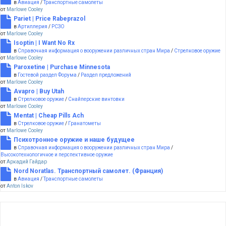
в
Авиация
/
Транспортные самолеты
от
Marlowe Cooley
Pariet | Price Rabeprazol
в
Артиллерия
/
РСЗО
от
Marlowe Cooley
Isoptin | I Want No Rx
в
Справочная информация о вооружении различных стран Мира
/
Стрелковое оружие
от
Marlowe Cooley
Paroxetine | Purchase Minnesota
в
Гостевой раздел Форума
/
Раздел предложений
от
Marlowe Cooley
Avapro | Buy Utah
в
Стрелковое оружие
/
Снайперские винтовки
от
Marlowe Cooley
Mentat | Cheap Pills Ach
в
Стрелковое оружие
/
Гранатометы
от
Marlowe Cooley
Психотронное оружие и наше будущее
в
Справочная информация о вооружении различных стран Мира
/
Высокотехнологичное и перспективное оружие
от
Аркадий Гайдар
Nord Noratlas. Транспортный самолет. (Франция)
в
Авиация
/
Транспортные самолеты
от
Anton Iskov