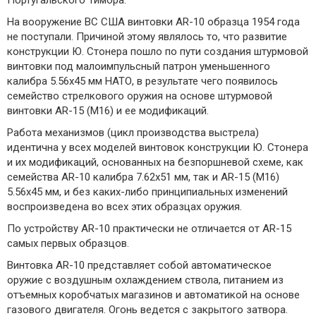
Португальского Тимора.
На вооружение ВС США винтовки AR-10 образца 1954 года
не поступали. Причиной этому являлось то, что развитие
конструкции Ю. Стонера пошло по пути создания штурмовой
винтовки под малоимпульсный патрон уменьшенного
калибра 5.56х45 мм НАТО, в результате чего появилось
семейство стрелкового оружия на основе штурмовой
винтовки AR-15 (М16) и ее модификаций.
Работа механизмов (цикл производства выстрела)
идентична у всех моделей винтовок конструкции Ю. Стонера
и их модификаций, основанных на безпоршневой схеме, как
семейства AR-10 калибра 7.62х51 мм, так и AR-15 (M16)
5.56х45 мм, и без каких-либо принципиальных изменений
воспроизведена во всех этих образцах оружия.
По устройству AR-10 практически не отличается от AR-15
самых первых образцов.
Винтовка AR-10 представляет собой автоматическое
оружие с воздушным охлаждением ствола, питанием из
отъемных коробчатых магазинов и автоматикой на основе
газового двигателя. Огонь ведется с закрытого затвора.