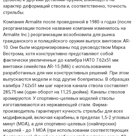
характер деформаций ствола и, соответственно, точность
стрельбы.
Компания Armalite после проведенной в 1980-х годах (после
реорганизации полное название компании изменилось на
Armalite Inc.) реорганизации возобновила для рынка
гражданского и полицейского оружия выпуск винтовок AR-
10. Они были модернизированы под руководством Марка
Вестрома, хотя конструктивно представляют собой
фактически увеличенные до калибра НАТО 7.62х51 мм
винтовки семейства AR-15 (Ml6) с использованием
разработанных для них конструктивных решений. При этом
выпускаются модели и под другие боеприпасы. В образцах
калибра 7.62х51 мм шаг нарезов канала ствола составляет
285,75 мм (один оборот на 11,25 дюйма). Каналы стволов
хромируются. У спортивно-целевых моделей стволы
изготавливаются из нержавеющей стали. Фирма-
производитель гарантирует кучность стрельбы для всех
модификаций, включая карабины, в пределах 1,5-2 угловых
минут (МОА), а для спортивно-целевых (снайперских)
моделей - до 1 МОА (при использовании соответствующих