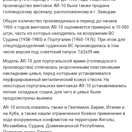
производство винтовок AR-10 была также продана
голландскому арсеналу, расположенному в г. Заандам.
Общее количество произведенных в период до начала
1960-х годов винтовок AR-10 оценивается примерно в 10 000
штук, часть из которых находилась на вооружении ВС
Судана (1958-1985) и Португалии (1960-1976). При этом для
спецподразделений суданских ВС производилась в том
числе версия под советский патрон 7,62х39 мм.
Модель AR-10 для португальской армии (голландского
производства) отличалась укороченными пластиковыми
накладками цевья, перед которыми устанавливался
перфорированный металлический кожух ствола. На
некоторых португальских винтовках AR-10 устанавливались
легкие складные сошки, для чего в цевье были
предусмотрены выемки.
AR-10 использовались также в Гватемале, Бирме, Италии и
на Кубе, а также нашли ограниченное боевое применение в
ходе вооруженных конфликтов на территории Анголы,
Мозамбика, Судана, Доминиканской Республики,