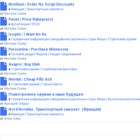
Motilium | Order No Script Discounts
в
Авиация
/
Транспортные самолеты
от
Marlowe Cooley
Pariet | Price Rabeprazol
в
Артиллерия
/
РСЗО
от
Marlowe Cooley
Isoptin | I Want No Rx
в
Справочная информация о вооружении различных стран Мира
/
Стрелковое оружие
от
Marlowe Cooley
Paroxetine | Purchase Minnesota
в
Гостевой раздел Форума
/
Раздел предложений
от
Marlowe Cooley
Avapro | Buy Utah
в
Стрелковое оружие
/
Снайперские винтовки
от
Marlowe Cooley
Mentat | Cheap Pills Ach
в
Стрелковое оружие
/
Гранатометы
от
Marlowe Cooley
Психотронное оружие и наше будущее
в
Справочная информация о вооружении различных стран Мира
/
Высокотехнологичное
от
Аркадий Гайдар
Nord Noratlas. Транспортный самолет. (Франция)
в
Авиация
/
Транспортные самолеты
от
Anton Iskov