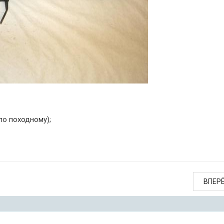
(по походному);
ВПЕР