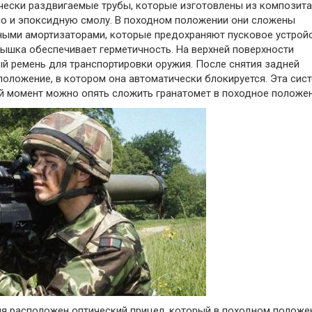
чески раздвигаемые трубы, которые изготовлены из композита
но и эпоксидную смолу. В походном положении они сложены
ными амортизаторами, которые предохраняют пусковое устрой
ышка обеспечивает герметичность. На верхней поверхности
ый ремень для транспортировки оружия. После снятия задней
положение, в котором она автоматически блокируется. Эта сис
й момент можно опять сложить гранатомет в походное положен
ия расположен оптический прицел, который в походном положе