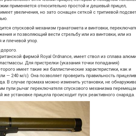
жии применяется относительно простой и дешевый прицел,
имеет увеличения, но зато оснащен сеткой с тритиевой подсве
чью.
дится спусковой механизм гранатомета и винтовки, переключат
ения и позволяющий вести стрельбу или из винтовки, или из
 и плечевой упор.
дорого.
ританской фирмой Royal Ordnance, имеет ствол из сплава алюм
ластмассы. Для пристрелки (указания точки попадания)
торого имеет такие же баллистические характеристики, как и
ли — 240 м/с). Она позволяет проверить правильность прицели
да. В случае промаха можно изменить установки, не обнаружив
-мм пули рычаг переключателя спускового механизма перемеща
й же установке прицела происходит пуск реактивного снаряда.