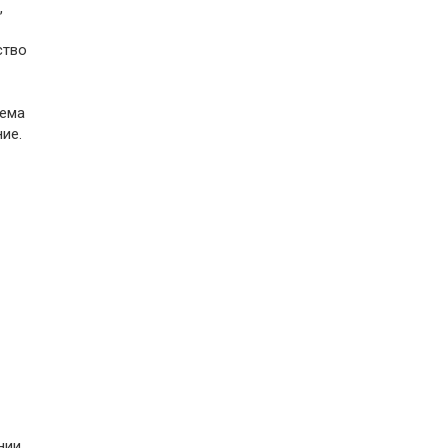
,
ство
тема
ие.
нии