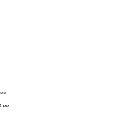
 мм.
84-мм