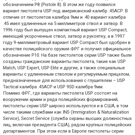
обозначением P8 (Pistole 8). В этом же году появился
вариант пистолета USP под американский калибр .45АСР. В
отличие от пистолетов калибра 9мм и .40 вариант калибра
.45 имел удлиненные на 5 миллиметров ствол и затвор. В
1996 году был выпущен компактный вариант USP Compact,
имеющий укороченные ствол, затвор и рукоятку, а в 1997
году 9-миллиметровый вариант USP Compact был одобрен в
качестве полицейского оружия ФРГ и получил официальное
обозначение Р10. На базе пистолетов серии USP также были
созданы гражданские варианты пистолета, такие как USP
Match, USP Expert, USP Elite и другие, а также специальные
варианты с удлиненным стволом и регулируемым прицелом,
предназначенные для использования с глушителем – USP
Tactical калибра .45АСР и USP 9SD калибра 9мм.
Помимо ФРГ, где варианты пистолета USP состоят на
вооружении армии и ряда полицейских формирований,
пистолеты серии USP широко используются и в США, в том
числе такими службами как INS (Immigration & Naturalization
Service), Secret Service (служба охраны высших должностных
лиц, включая президента США), рядом крупных полицейских
департаментов. При этом если в Европе пистолеты серии