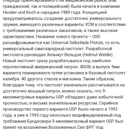
очередь ориентированного на американский рынок (как
гражданский, так и полицейский) была начата в компании
Heckler und Koch в середине 1989 года. Концепцией
предусматривалось создание достаточно универсального
оружия, имеющего различные варианты УСМ в соответствии
с требованиями различных заказчиков, а также высокие
характеристики. Название нового проекта – USP,
расшифровывается как Universal Selbstlade Pistole, то есть
универсальный самозарядный пистолет. Разработкой
пистолета руководил Хельмут Вельдле (Helmut Weldle).
Новый пистолет сразу разрабатывался под наиболее
перспективный американский патрон .40SW, а выпуск 9мм
варианта планировался путем установки в базовый пистолет
калибра .40 другого ствола и магазина. Таким образом,
благодаря тому, что пистолет изначально рассчитывался на
достаточно мощный патрон, можно сказать, что 9-
миллиметровые варианты USP обладают даже избыточной
прочностью, и весьма значительным ресурсом. Серийное
производство первого варианта USP было начато в 1993
году, а уже в 1995 году несколько модифицированный под
требования Бундесвера 9-миллиметровый вариант USP был
принят на вооружение Вооруженных Сил ФРГ под