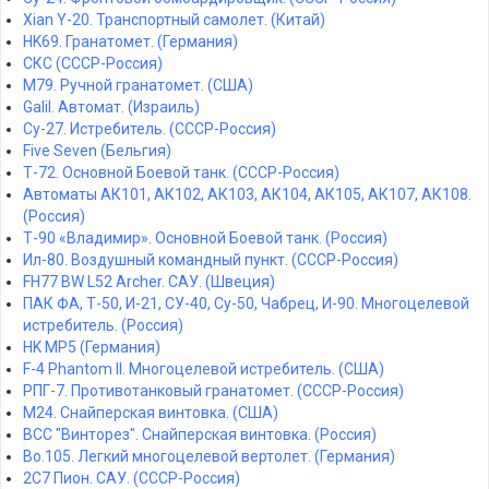
Xian Y-20. Транспортный самолет. (Китай)
HK69. Гранатомет. (Германия)
СКС (СССР-Россия)
M79. Ручной гранатомет. (США)
Galil. Автомат. (Израиль)
Су-27. Истребитель. (СССР-Россия)
Five Seven (Бельгия)
Т-72. Основной Боевой танк. (СССР-Россия)
Автоматы АК101, АК102, АК103, АК104, АК105, АК107, АК108.
(Россия)
Т-90 «Владимир». Основной Боевой танк. (Россия)
Ил-80. Воздушный командный пункт. (СССР-Россия)
FH77 BW L52 Archer. САУ. (Швеция)
ПАК ФА, Т-50, И-21, СУ-40, Су-50, Чабрец, И-90. Многоцелевой
истребитель. (Россия)
HK MP5 (Германия)
F-4 Phantom II. Многоцелевой истребитель. (США)
РПГ-7. Противотанковый гранатомет. (СССР-Россия)
M24. Снайперская винтовка. (США)
ВСС "Винторез". Снайперская винтовка. (Россия)
Bo.105. Легкий многоцелевой вертолет. (Германия)
2С7 Пион. САУ. (СССР-Россия)