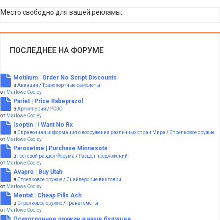
Место свободно для вашей рекламы.
ПОСЛЕДНЕЕ НА ФОРУМЕ
Motilium | Order No Script Discounts
в
Авиация
/
Транспортные самолеты
от
Marlowe Cooley
Pariet | Price Rabeprazol
в
Артиллерия
/
РСЗО
от
Marlowe Cooley
Isoptin | I Want No Rx
в
Справочная информация о вооружении различных стран Мира
/
Стрелковое оружие
от
Marlowe Cooley
Paroxetine | Purchase Minnesota
в
Гостевой раздел Форума
/
Раздел предложений
от
Marlowe Cooley
Avapro | Buy Utah
в
Стрелковое оружие
/
Снайперские винтовки
от
Marlowe Cooley
Mentat | Cheap Pills Ach
в
Стрелковое оружие
/
Гранатометы
от
Marlowe Cooley
Психотронное оружие и наше будущее