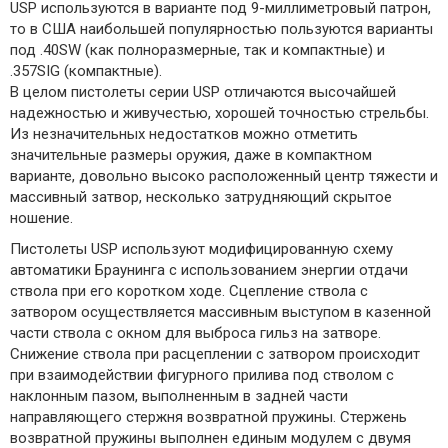
USP используются в варианте под 9-миллиметровый патрон,
то в США наибольшей популярностью пользуются варианты
под .40SW (как полноразмерные, так и компактные) и
.357SIG (компактные).
В целом пистолеты серии USP отличаются высочайшей
надежностью и живучестью, хорошей точностью стрельбы.
Из незначительных недостатков можно отметить
значительные размеры оружия, даже в компактном
варианте, довольно высоко расположенный центр тяжести и
массивный затвор, несколько затрудняющий скрытое
ношение.
Пистолеты USP используют модифицированную схему
автоматики Браунинга с использованием энергии отдачи
ствола при его коротком ходе. Сцепление ствола с
затвором осуществляется массивным выступом в казенной
части ствола с окном для выброса гильз на затворе.
Снижение ствола при расцеплении с затвором происходит
при взаимодействии фигурного прилива под стволом с
наклонным пазом, выполненным в задней части
направляющего стержня возвратной пружины. Стержень
возвратной пружины выполнен единым модулем с двумя