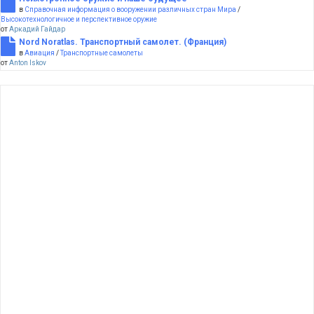
в
Справочная информация о вооружении различных стран Мира
/
Высокотехнологичное и перспективное оружие
от
Аркадий Гайдар
Nord Noratlas. Транспортный самолет. (Франция)
в
Авиация
/
Транспортные самолеты
от
Anton Iskov