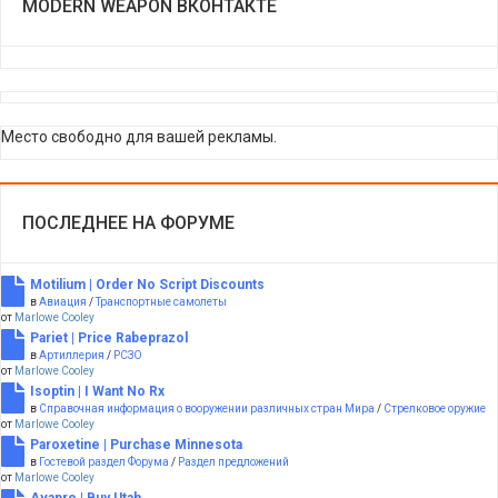
MODERN WEAPON ВКОНТАКТЕ
Место свободно для вашей рекламы.
ПОСЛЕДНЕЕ НА ФОРУМЕ
Motilium | Order No Script Discounts
в
Авиация
/
Транспортные самолеты
от
Marlowe Cooley
Pariet | Price Rabeprazol
в
Артиллерия
/
РСЗО
от
Marlowe Cooley
Isoptin | I Want No Rx
в
Справочная информация о вооружении различных стран Мира
/
Стрелковое оружие
от
Marlowe Cooley
Paroxetine | Purchase Minnesota
в
Гостевой раздел Форума
/
Раздел предложений
от
Marlowe Cooley