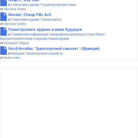
Avapro | Buy Utah
в
Стрелковое оружие
/
Снайперские винтовки
от
Marlowe Cooley
Mentat | Cheap Pills Ach
в
Стрелковое оружие
/
Гранатометы
от
Marlowe Cooley
Психотронное оружие и наше будущее
в
Справочная информация о вооружении различных стран Мира
/
Высокотехнологичное и перспективное оружие
от
Аркадий Гайдар
Nord Noratlas. Транспортный самолет. (Франция)
в
Авиация
/
Транспортные самолеты
от
Anton Iskov