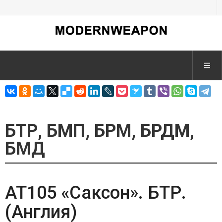
БТР, БМП, БРМ, БРДМ,
БМД
AT105 «Саксон». БТР.
(Англия)