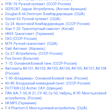
РПК-74. Ручной пулемет. (СССР-Россия)
SEPECAT Jaguar. Истребитель. (Англия-Франция)
Douglas B-66 Destroyer. Бомбардировщик. (США)
Stoner 63. Ручной пулемет. (США)
Су-24. Фронтовой бомбардировщик. (СССР-Россия)
Xian Y-20. Транспортный самолет. (Китай)
HK69. Гранатомет. (Германия)
СКС (СССР-Россия)
M79. Ручной гранатомет. (США)
Galil. Автомат. (Израиль)
Су-27. Истребитель. (СССР-Россия)
Five Seven (Бельгия)
Т-72. Основной Боевой танк. (СССР-Россия)
Автоматы АК101, АК102, АК103, АК104, АК105, АК107, АК108.
(Россия)
Т-90 «Владимир». Основной Боевой танк. (Россия)
Ил-80. Воздушный командный пункт. (СССР-Россия)
FH77 BW L52 Archer. САУ. (Швеция)
ПАК ФА, Т-50, И-21, СУ-40, Су-50, Чабрец, И-90. Многоцелевой
истребитель. (Россия)
HK MP5 (Германия)
F-4 Phantom II. Многоцелевой истребитель. (США)