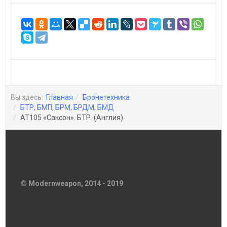
Вы здесь:
Главная
Бронетехника
БТР, БМП, БРМ, БРДМ, БМД
AT105 «Саксон». БТР. (Англия)
© Modernweapon, 2014 - 2019