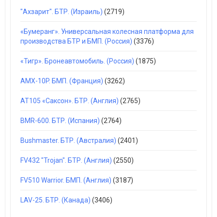
"Ахзарит". БТР. (Израиль)
(2719)
«Бумеранг». Универсальная колесная платформа для
производства БТР и БМП. (Россия)
(3376)
«Тигр». Бронеавтомобиль. (Россия)
(1875)
AMX-10P. БМП. (Франция)
(3262)
AT105 «Саксон». БТР. (Англия)
(2765)
BMR-600. БТР. (Испания)
(2764)
Bushmaster. БТР. (Австралия)
(2401)
FV432 "Trojan". БТР. (Англия)
(2550)
FV510 Warrior. БМП. (Англия)
(3187)
LAV-25. БТР. (Канада)
(3406)