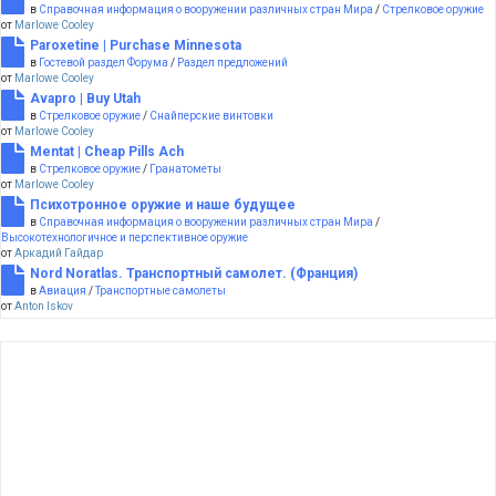
в
Справочная информация о вооружении различных стран Мира
/
Стрелковое оружие
от
Marlowe Cooley
Paroxetine | Purchase Minnesota
в
Гостевой раздел Форума
/
Раздел предложений
от
Marlowe Cooley
Avapro | Buy Utah
в
Стрелковое оружие
/
Снайперские винтовки
от
Marlowe Cooley
Mentat | Cheap Pills Ach
в
Стрелковое оружие
/
Гранатометы
от
Marlowe Cooley
Психотронное оружие и наше будущее
в
Справочная информация о вооружении различных стран Мира
/
Высокотехнологичное и перспективное оружие
от
Аркадий Гайдар
Nord Noratlas. Транспортный самолет. (Франция)
в
Авиация
/
Транспортные самолеты
от
Anton Iskov