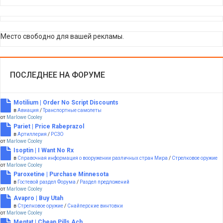
Место свободно для вашей рекламы.
ПОСЛЕДНЕЕ НА ФОРУМЕ
Motilium | Order No Script Discounts
в
Авиация
/
Транспортные самолеты
от
Marlowe Cooley
Pariet | Price Rabeprazol
в
Артиллерия
/
РСЗО
от
Marlowe Cooley
Isoptin | I Want No Rx
в
Справочная информация о вооружении различных стран Мира
/
Стрелковое оружие
от
Marlowe Cooley
Paroxetine | Purchase Minnesota
в
Гостевой раздел Форума
/
Раздел предложений
от
Marlowe Cooley
Avapro | Buy Utah
в
Стрелковое оружие
/
Снайперские винтовки
от
Marlowe Cooley
Mentat | Cheap Pills Ach