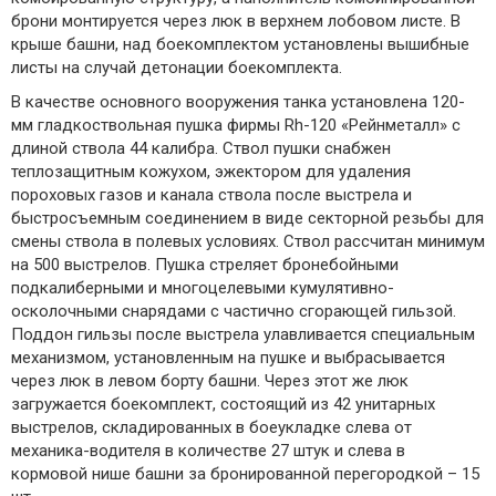
брони монтируется через люк в верхнем лобовом листе. В
крыше башни, над боекомплектом установлены вышибные
листы на случай детонации боекомплекта.
В качестве основного вооружения танка установлена 120-
мм гладкоствольная пушка фирмы Rh-120 «Рейнметалл» с
длиной ствола 44 калибра. Ствол пушки снабжен
теплозащитным кожухом, эжектором для удаления
пороховых газов и канала ствола после выстрела и
быстросъемным соединением в виде секторной резьбы для
смены ствола в полевых условиях. Ствол рассчитан минимум
на 500 выстрелов. Пушка стреляет бронебойными
подкалиберными и многоцелевыми кумулятивно-
осколочными снарядами с частично сгорающей гильзой.
Поддон гильзы после выстрела улавливается специальным
механизмом, установленным на пушке и выбрасывается
через люк в левом борту башни. Через этот же люк
загружается боекомплект, состоящий из 42 унитарных
выстрелов, складированных в боеукладке слева от
механика-водителя в количестве 27 штук и слева в
кормовой нише башни за бронированной перегородкой – 15