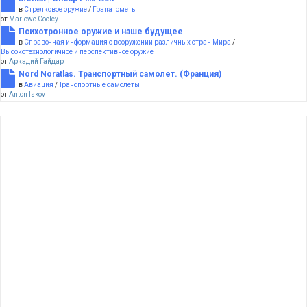
в
Стрелковое оружие
/
Гранатометы
от
Marlowe Cooley
Психотронное оружие и наше будущее
в
Справочная информация о вооружении различных стран Мира
/
Высокотехнологичное и перспективное оружие
от
Аркадий Гайдар
Nord Noratlas. Транспортный самолет. (Франция)
в
Авиация
/
Транспортные самолеты
от
Anton Iskov