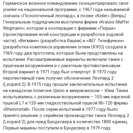
Германское военное командование сконцентрировало свое
усилие на национальной программе, с 1967 года называемой
сначала «Позолоченный леопард», а позже «Keiler» (Вепрь).
Генеральным подрядчиком выступила фирма «Krauss-Maffei
Wegmann», которая в кооперации с фирмами «Порше»
(проектирование всей конструкции и разработка ходовой
части), «Вегманн» (разработка башни) и «АЕГ Телефункен»
(разработка комплекса управления огнем (КУО)) создала в
1969 году два прототипа, которые были представлены на
испытания. Рассматриваемые варианты включали танки с
пушечным вооружением и с ракетным противотанковым.
Второй вариант в 1971 году был отвергнут. В 1973 году
перспективный танк получил обозначение Леопард 2
(Leopard 2). В 1975 году прошли заключительные испытания
на канадском полигоне Шило и американском – Юма. Танки
испытывались с различным вооружением – 105-мм нарезной
пушкой L7 и 120-мм гладкоствольной пушкой Rh-120 фирмы
«Rheinmetall». После серии испытаний в 1977 году было
принято решение о серийном производстве танка Леопард 2
(Leopard 2) для нужд Бундесвера в количестве 1800 единиц.
Первые машины поступили в Бундесвер в 1979 году.