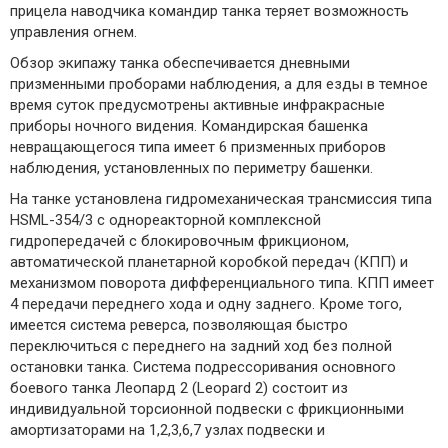
прицела наводчика командир танка теряет возможность
управления огнем.
Обзор экипажу танка обеспечивается дневными
призменными проборами наблюдения, а для езды в темное
время суток предусмотрены активные инфракрасные
приборы ночного видения. Командирская башенка
невращающегося типа имеет 6 призменных приборов
наблюдения, установленных по периметру башенки.
На танке установлена гидромеханическая трансмиссия типа
HSML-354/3 с однореакторной комплексной
гидропередачей с блокировочным фрикционом,
автоматической планетарной коробкой передач (КПП) и
механизмом поворота дифференциального типа. КПП имеет
4 передачи переднего хода и одну заднего. Кроме того,
имеется система реверса, позволяющая быстро
переключиться с переднего на задний ход без полной
остановки танка. Система подрессоривания основного
боевого танка Леопард 2 (Leopard 2) состоит из
индивидуальной торсионной подвески с фрикционными
амортизаторами на 1,2,3,6,7 узлах подвески и