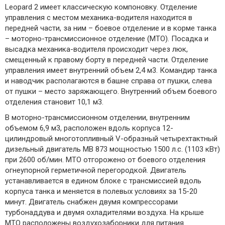
Leopard 2 имеет классическую компоновку. Отделение
управления с местом механика-водителя находится в
передней части, за ним – боевое отделение и в корме танка
– моторно-трансмиссионное отделение (МТО). Посадка и
высадка механика-водителя происходит через люк,
смещенный к правому борту в передней части. Отделение
управления имеет внутренний объем 2,4 м3. Командир танка
и наводчик располагаются в башне справа от пушки, слева
от пушки – место заряжающего. Внутренний объем боевого
отделения становит 10,1 м3.
В моторно-трансмиссионном отделении, внутренним
объемом 6,9 м3, расположен вдоль корпуса 12-
цилиндровый многотопливный V-образный четырехтактный
дизельный двигатель MB 873 мощностью 1500 л.с. (1103 кВт)
при 2600 об/мин. МТО отгорожено от боевого отделения
огнеупорной герметичной перегородкой. Двигатель
устанавливается в едином блоке с трансмиссией вдоль
корпуса танка и меняется в полевых условиях за 15-20
минут. Двигатель снабжен двумя компрессорами
турбонаддува и двумя охладителями воздуха. На крыше
МТО расположены воздухозаборники для питания