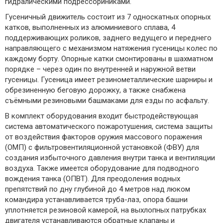
гидралическими подрессориниками.
Гусеничный движитель состоит из 7 односкатных опорных
катков, выполненных из алюминиевого сплава, 4
поддерживающих роликов, заднего ведущего и переднего
направляющего с механизмом натяжения гусеницы колес по
каждому борту. Опорные катки смонтированы в шахматном
порядке – через один по внутренней и наружной ветви
гусеницы. Гусеница имеет резинометаллические шарниры и
обрезиненную беговую дорожку, а также снабжена
съёмными резиновыми башмаками для езды по асфальту.
В комплект оборудования входит быстродействующая
система автоматического пожаротушения, система защиты
от воздействия факторов оружия массового поражения
(ОМП) с фильтровентиляционной установкой (ФВУ) для
создания избыточного давления внутри танка и вентиляции
воздуха. Также имеется оборудование для подводного
вождения танка (ОПВТ). Для преодоления водных
препятствий по дну глубиной до 4 метров над люком
командира устанавливается труба-лаз, опора башни
уплотняется резиновой камерой, на выхлопных патрубках
двигателя устанавливаются обратные клапаны и