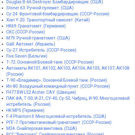
Douglas B-66 Destroyer. Бомбардировщик. (США)
Stoner 63. Ручной пулемет. (США)
Су-24. Фронтовой бомбардировщик. (СССР-Россия)
Xian Y-20. Транспортный самолет. (Китай)
HK69. Гранатомет. (Германия)
СКС (СССР-Россия)
M79. Ручной гранатомет. (США)
Galil. Автомат. (Израиль)
Су-27. Истребитель. (СССР-Россия)
Five Seven (Бельгия)
Т-72. Основной Боевой танк. (СССР-Россия)
Автоматы АК101, АК102, АК103, АК104, АК105, АК107, АК108.
(Россия)
Т-90 «Владимир». Основной Боевой танк. (Россия)
Ил-80. Воздушный командный пункт. (СССР-Россия)
FH77 BW L52 Archer. САУ. (Швеция)
ПАК ФА, Т-50, И-21, СУ-40, Су-50, Чабрец, И-90. Многоцелевой
истребитель. (Россия)
HK MP5 (Германия)
F-4 Phantom II. Многоцелевой истребитель. (США)
РПГ-7. Противотанковый гранатомет. (СССР-Россия)
M24. Снайперская винтовка. (США)
ВСС "Винторез". Снайперская винтовка. (Россия)