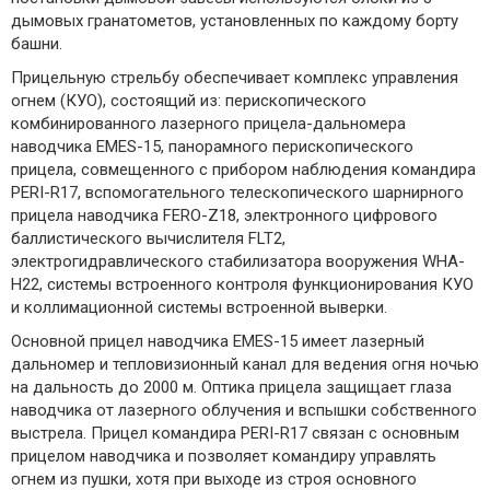
дымовых гранатометов, установленных по каждому борту
башни.
Прицельную стрельбу обеспечивает комплекс управления
огнем (КУО), состоящий из: перископического
комбинированного лазерного прицела-дальномера
наводчика EMES-15, панорамного перископического
прицела, совмещенного с прибором наблюдения командира
PERI-R17, вспомогательного телескопического шарнирного
прицела наводчика FERO-Z18, электронного цифрового
баллистического вычислителя FLT2,
электрогидравлического стабилизатора вооружения WHA-
H22, системы встроенного контроля функционирования КУО
и коллимационной системы встроенной выверки.
Основной прицел наводчика EMES-15 имеет лазерный
дальномер и тепловизионный канал для ведения огня ночью
на дальность до 2000 м. Оптика прицела защищает глаза
наводчика от лазерного облучения и вспышки собственного
выстрела. Прицел командира PERI-R17 связан с основным
прицелом наводчика и позволяет командиру управлять
огнем из пушки, хотя при выходе из строя основного