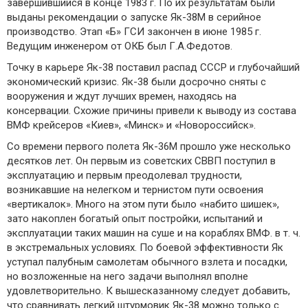
завершившийся в конце 1983 г. По их результатам были
выданы рекомендации о запуске Як-38М в серийное
производство. Этап «Б» ГСИ закончен в июне 1985 г.
Ведущим инженером от ОКБ был Г.А.Федотов.
Точку в карьере Як-38 поставил распад СССР и глубочайший
экономический кризис. Як-38 были досрочно сняты с
вооружения и ждут лучших времен, находясь на
консервации. Схожие причины привели к выводу из состава
ВМФ крейсеров «Киев», «Минск» и «Новороссийск».
Со времени первого полета Як-36М прошло уже несколько
десятков лет. Он первым из советских СВВП поступил в
эксплуатацию и первым преодолевал трудности,
возникавшие на нелегком и тернистом пути освоения
«вертикалок». Много на этом пути было «набито шишек»,
зато накоплен богатый опыт постройки, испытаний и
эксплуатации таких машин на суше и на кораблях ВМФ. в т. ч.
в экстремальных условиях. По боевой эффективности Як
уступал палубным самолетам обычного взлета и посадки,
но возложенные на него задачи выполнял вполне
удовлетворительно. К вышесказанному следует добавить,
что сравнивать легкий штурмовик Як-38 можно только с