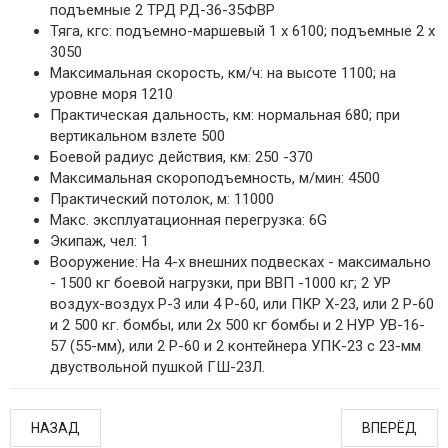
подъемные 2 ТРД РД-36-35ФВР
Тяга, кгс: подъемно-маршевый 1 х 6100; подъемные 2 х
3050
Максимальная скорость, км/ч: на высоте 1100; на
уровне моря 1210
Практическая дальность, км: нормальная 680; при
вертикальном взлете 500
Боевой радиус действия, км: 250 -370
Максимальная скороподъемность, м/мин: 4500
Практический потолок, м: 11000
Макс. эксплуатационная перегрузка: 6G
Экипаж, чел: 1
Вооружение: На 4-х внешних подвесках - максимально
- 1500 кг боевой нагрузки, при ВВП -1000 кг; 2 УР
воздух-воздух Р-3 или 4 Р-60, или ПКР Х-23, или 2 Р-60
и 2 500 кг. бомбы, или 2х 500 кг бомбы и 2 НУР УВ-16-
57 (55-мм), или 2 Р-60 и 2 контейнера УПК-23 с 23-мм
двуствольной пушкой ГШ-23Л.
НАЗАД
ВПЕРЁД