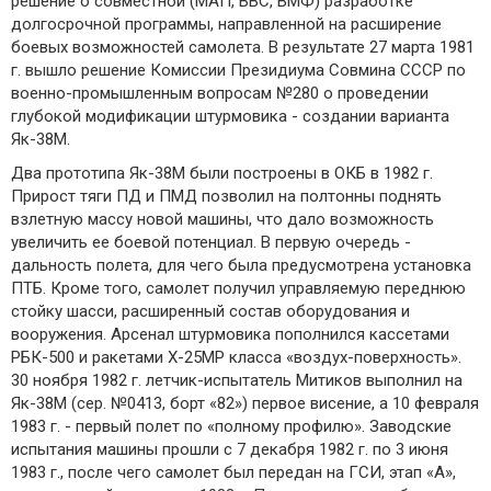
решение о совместной (МАП, ВВС, ВМФ) разработке
долгосрочной программы, направленной на расширение
боевых возможностей самолета. В результате 27 марта 1981
г. вышло решение Комиссии Президиума Совмина СССР по
военно-промышленным вопросам №280 о проведении
глубокой модификации штурмовика - создании варианта
Як-38М.
Два прототипа Як-38М были построены в ОКБ в 1982 г.
Прирост тяги ПД и ПМД позволил на полтонны поднять
взлетную массу новой машины, что дало возможность
увеличить ее боевой потенциал. В первую очередь -
дальность полета, для чего была предусмотрена установка
ПТБ. Кроме того, самолет получил управляемую переднюю
стойку шасси, расширенный состав оборудования и
вооружения. Арсенал штурмовика пополнился кассетами
РБК-500 и ракетами Х-25МР класса «воздух-поверхность».
30 ноября 1982 г. летчик-испытатель Митиков выполнил на
Як-38М (сер. №0413, борт «82») первое висение, а 10 февраля
1983 г. - первый полет по «полному профилю». Заводские
испытания машины прошли с 7 декабря 1982 г. по 3 июня
1983 г., после чего самолет был передан на ГСИ, этап «А»,