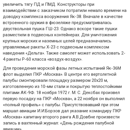
увеличить тягу ПД и ПМД. Конструкторы при
взаимодействии с заказчиком потратили немало времени на
доводку комплекса вооружения Як-38. Вначале в качестве
встроенного оружия в фюзеляже предусматривалась
двуствольная пушка ГШ-23. Однако вскоре такие пушки
разместили в подвесных контейнерах. Для уничтожения
крупных морских и наземных целей предназначались
управляемые ракеты Х-23 с подвесным комплексом
наведения «Дельта». Также самолет может использовать 2-
4 ракеты Р-60 класса «воздух-воздух».
Для проведения морской фазы летных испытаний Як-36М
флот выделил ПКР «Москва». В центре его вертолетной
палубы смонтировали площадку размером 20х20 м,
изготовленную из 10-мм стали и покрытую теплостойкими
плитами АК-9Ф. 18 ноября 1972 г. М. С. Дексбах произвел
первую посадку на ПКР «Москва», а 22 ноября он выполнил
«полный профиль» с палубы. Присутствовавший при этом
маршал авиации И.И.Борзов дал указание командиру ПКР
«Москва» капитану второго ранга А.В.Довбне произвести
запись в вахтенный журнал: «День рождения палубной
авиации».