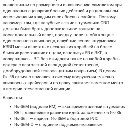
аналогичным по размерности и назначению самолетом при
одинаковых сценариях боевых действий и рациональном
использовании каждым своих боевых свойств. Поэтому,
например, там, где палубные легкие штурмовики ОВП
должны были брать дополнительное топливо на
последовательный взлет, посадку, полет в оба конца с
единственного авианосца, палубные легкие штурмовики
КВВП могли взлетать с нескольких кораблей на более
близких расстояниях от цели, используя ВВ и ВКР, а
возвращаясь - ВП без ожидания также на любой корабль
ордера с вертолетной площадкой (естественно,
дооборудованной теплозащитным покрытием). В целом,
Як-38 отлично вписался в систему вооружения тяжелых
авианосных крейсеров и по праву занимает заметное место
в истории отечественной авиации.
Варианты:
Як-36М (изделие ВМ) — экспериментальный штурмовик
ВВП, дальнейшее развитие идей, заложенных в Як-36.
Як-36П — вариант Як-36М с бортовой РЛС.
Як-36М-О — с единым подъемно-маршевым