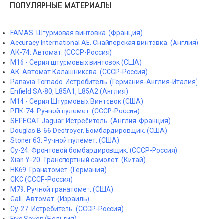
ПОПУЛЯРНЫЕ МАТЕРИАЛЫ
FAMAS. Штурмовая винтовка. (Франция)
Accuracy International AE. Снайперская винтовка. (Англия)
АК-74. Автомат. (СССР-Россия)
M16 - Серия штурмовых винтовок (США)
АК. Автомат Калашникова. (СССР-Россия)
Panavia Tornado. Истребитель. (Германия-Англия-Италия)
Enfield SA-80, L85A1, L85A2 (Англия)
M14 - Серия Штурмовых Винтовок (США)
РПК-74. Ручной пулемет. (СССР-Россия)
SEPECAT Jaguar. Истребитель. (Англия-Франция)
Douglas B-66 Destroyer. Бомбардировщик. (США)
Stoner 63. Ручной пулемет. (США)
Су-24. Фронтовой бомбардировщик. (СССР-Россия)
Xian Y-20. Транспортный самолет. (Китай)
HK69. Гранатомет. (Германия)
СКС (СССР-Россия)
M79. Ручной гранатомет. (США)
Galil. Автомат. (Израиль)
Су-27. Истребитель. (СССР-Россия)
Five Seven (Бельгия)