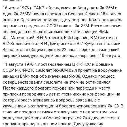
16 июля 1976 г. ТАКР «Киев», имея на борту пять Як-36М и
один Як-36МУ, начал переход на Северный флот. 18 июля он
вышел в Средиземное море, где у острова Крит состоялись
первые за пределами СССР полеты Як-36М. Всего во время
перехода за семь летных смен летчики авиации ВМФ
Ф.Г.Матковский, В.H.Ратненко, В.Ф.Саранин, В.М.Свиточев,
В.И.Колесниченко, В.И.Дмитриенко и В.И.Кучуев выполнили
45 полетов с общим налетом 22 часа. Переход, вызвавший
широкий международный резонанс, завершился 10 августа.
11 августа 1976 г. постановлением ЦК КПСС и Совмина
СССР №644-210 самолет Як-36М был принят на вооружение
авиации ВМФ под обозначением Як-38. Однако процесс
совершенствования самолета на этом не остановился.
После каждого боевого похода или перехода к месту
приписки проводились летно-технические конференции, на
которых рассматривались вопросы, связанные с
улучшением эксплуатации и боевого использования Як-38. В
течение походов летчики столкнулись с недостаточными
радиусом действия и боевой нагрузкой Яка для полетов в
тропиках при вертикальном взлете. Для улучшения