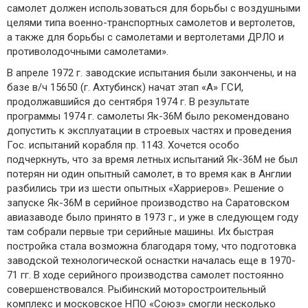
самолет должен использоваться для борьбы с воздушными
целями типа военно-транспортных самолетов и вертолетов,
а также для борьбы с самолетами и вертолетами ДРЛО и
противолодочными самолетами».
В апреле 1972 г. заводские испытания были закончены, и на
базе в/ч 15650 (г. Ахтубинск) начат этап «А» ГСИ,
продолжавшийся до сентября 1974 г. В результате
программы 1974 г. самолеты Як-36М было рекомендовано
допустить к эксплуатации в строевых частях и проведения
Гос. испытаний корабля пр. 1143. Хочется особо
подчеркнуть, что за время летных испытаний Як-36М не был
потерян ни один опытный самолет, в то время как в Англии
разбились три из шести опытных «Харриеров». Решение о
запуске Як-36М в серийное производство на Саратовском
авиазаводе было принято в 1973 г., и уже в следующем году
там собрали первые три серийные машины. Их быстрая
постройка стала возможна благодаря тому, что подготовка
заводской технологической оснастки началась еще в 1970-
71 гг. В ходе серийного производства самолет постоянно
совершенствовался. Рыбинский моторостроительный
комплекс и московское HПО «Союз» смогли несколько