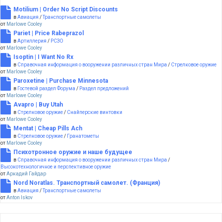
Motilium | Order No Script Discounts
в
Авиация
/
Транспортные самолеты
от
Marlowe Cooley
Pariet | Price Rabeprazol
в
Артиллерия
/
РСЗО
от
Marlowe Cooley
Isoptin | I Want No Rx
в
Справочная информация о вооружении различных стран Мира
/
Стрелковое оружие
от
Marlowe Cooley
Paroxetine | Purchase Minnesota
в
Гостевой раздел Форума
/
Раздел предложений
от
Marlowe Cooley
Avapro | Buy Utah
в
Стрелковое оружие
/
Снайперские винтовки
от
Marlowe Cooley
Mentat | Cheap Pills Ach
в
Стрелковое оружие
/
Гранатометы
от
Marlowe Cooley
Психотронное оружие и наше будущее
в
Справочная информация о вооружении различных стран Мира
/
Высокотехнологичное и перспективное оружие
от
Аркадий Гайдар
Nord Noratlas. Транспортный самолет. (Франция)
в
Авиация
/
Транспортные самолеты
от
Anton Iskov