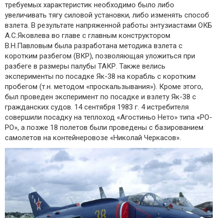
требуемых характеристик необходимо было либо
увеличивать тягу силовой установки, либо изменять способ
взлета. В результате напряженной работы энтузиастами ОКБ
А.С.Яковлева во главе с главным конструктором
В.Н.Павловым была разработана методика взлета с
коротким разбегом (ВКР), позволяющая уложиться при
разбеге в размеры палубы ТАКР. Также велись
эксперименты по посадке Як-38 на корабль с коротким
пробегом (т.н. методом «проскальзывания»). Кроме этого,
был проведен эксперимент по посадке и взлету Як-38 с
гражданских судов. 14 сентября 1983 г. 4 истребителя
совершили посадку на теплоход «Агостиньо Нето» типа «РО-
РО», а позже 18 полетов были проведены с базированием
самолетов на контейнеровозе «Николай Черкасов».