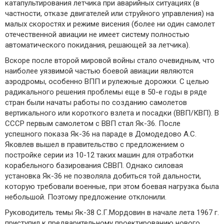
катапультирования летчика при аварийных ситуациях (в
частности, отказе двигателей или струйного управления) на
малых скоростях и режиме висения (более ни один самолет
отечественной авиации не имеет систему полностью
автоматического покидания, решающей за летчика).
Вскоре после второй мировой войны стало очевидным, что
наиболее уязвимой частью боевой авиации являются
аэродромы, особенно ВПП и рулежные дорожки. С целью
радикального решения проблемы еще в 50-е годы в ряде
стран были начаты работы по созданию самолетов
вертикального или короткого взлета и посадки (ВВП/КВП). В
СССР первым самолетом с ВВП стал Як-36. После
успешного показа Як-36 на параде в Домодедово А.С.
Яковлев вышел в правительство с предложением о
постройке серии из 10-12 таких машин для отработки
корабельного базирования СВВП. Однако силовая
установка Як-36 не позволяла добиться той дальности,
которую требовали военные, при этом боевая нагрузка была
небольшой. Поэтому предложение отклонили.
Руководитель темы Як-38 С.Г.Мордовин в начале лета 1967 г.
приступил к предварительному проектированию нового