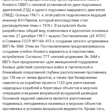
боевого СВВП с силовой установкой из двух подъемных
двигателей (ПД) и одного подъемно-маршевого двигателя
(ПМД). Осенью 1967 г. к этой работе подключился ведущий
инженер В.H.Павлов, который впоследствии стал
руководителем темы с 1976 г. В результате были
разработаны общий вид, компоновка и идеология основных
систем. 27 декабря 1967 г. вышло Постановление ЦК КПСС
и Совмина СССР №1166-413 о создании легкого штурмовика
ВВП Як-36М. Этим же Постановлением предусматривалось
создание учебно-боевого варианта и, в перспективе,
истребителя. Согласно ТТТ «легкий штурмовик Як-36М с
ВВП» был предназначен «для авиационной поддержки
боевых действий сухопутных войск в тактической и
ближайшей оперативной глубине расположения противника
(до 150 км от линии фронта), а также при базировании
самолета на кораблях проекта 1123 для уничтожения
надводных кораблей и береговых объектов в морских
операциях и ведения визуальной воздушной разведки.
Основной задачей самолета является уничтожение
подвижных, неподвижных наземных и морских объектов
противника в условиях визуальной видимости. Кроме того,